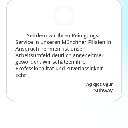
Leistungen an – beispielsweise Hausmeister-
Dienstleistungen und regelmäßige
Fensterreinigung. Unser
Handwerker-
Netzwerk
garantiert schnelle und
unkomplizierte Lösungen in den meisten
Fällen. Auch bei der Gartengestaltung sind wir
der richtige Partner an Ihrer Seite. Bau-
(fein-)reinigung, Räumung von Baustellen und
Entrümpelung erledigen wir ebenfalls für Sie
und runden unser Angebot ab.
Services
Handwerker-Netzwerk
Gartengestaltung
Hausmeister