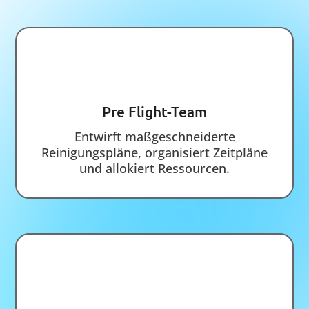
QA-Team
Sorgt für fehlerfreie Reinigung durch
Qualitäts-Kontrolle und stimmt den
erbrachten Service mit der Aufgabe ab.
Starten Sie durch.
SMS
ANRUF