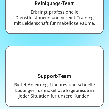
08151 447 882
info@service-management24.de
0172 295 7557
Am Rudolf-Widmann-Bogen 17, 82319
Starnberg
7