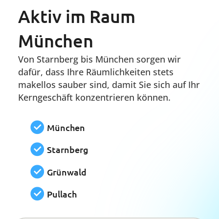
Anspruch nehmen, ist unser
Arbeitsumfeld deutlich angenehmer
geworden. Wir schätzen ihre
Professionalität und Zuverlässigkeit
sehr.
Açikgöz Ugur
Subway
Wir können mehr...
Mit der Grundreinigung allein ist es oft nicht
getan. Deshalb bieten wir umfassende Zusatz-