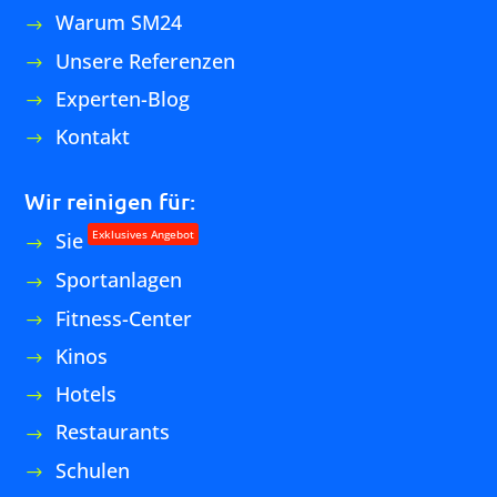
Unterhaltsreinigung
Grundreinigung
Baureinigung
Baufeinreinigung
Baustellenräumung
Entrümpelung
Copyright Ⓒ 2026 Service Management24 GmbH |
Datenschutzerklärung
|
Impressum