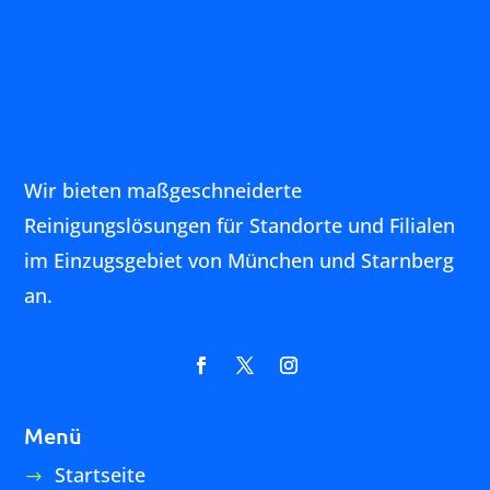
Wohnhäuser
Messen
Veranstaltungen
Vieles andere mehr…
Services
Handwerker-Netzwerk
Gartengestaltung
Hausmeister
Gebäudereinigung
Housekeeping
Fensterreinigung