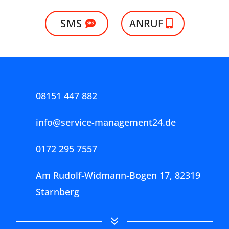
Wir reinigen für:
Exklusives Angebot
Sie
Sportanlagen
Fitness-Center
Kinos
Hotels
Restaurants
Schulen
Kindergärten
Ladengeschäfte
Praxen
Büros
Gewerbeimmobilien