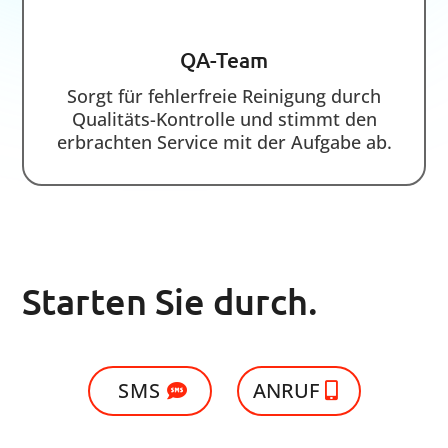
Menü
Startseite
Warum SM24
Unsere Referenzen
Experten-Blog
Kontakt
Wir reinigen für:
Exklusives Angebot
Sie
Sportanlagen
Fitness-Center
Kinos
Hotels