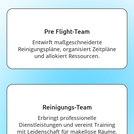
Starten Sie durch.
SMS
ANRUF
08151 447 882
info@service-management24.de
0172 295 7557