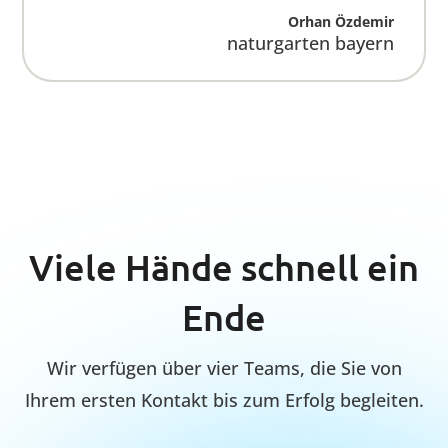
Support-Team
Bietet Anleitung, Updates und schnelle
Lösungen für makellose Ergebnisse in
jeder Situation für unsere Kunden.
QA-Team
Sorgt für fehlerfreie Reinigung durch
Qualitäts-Kontrolle und stimmt den
erbrachten Service mit der Aufgabe ab.