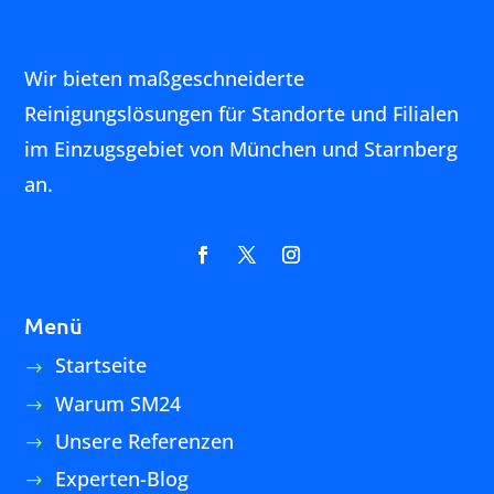
Handwerker-Netzwerk
Gartengestaltung
Hausmeister
Gebäudereinigung
Housekeeping
Fensterreinigung
Unterhaltsreinigung
Grundreinigung
Baureinigung
Baufeinreinigung
Baustellenräumung
Entrümpelung