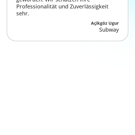
der richtige Partner an Ihrer Seite. Bau-
(fein-)reinigung, Räumung von Baustellen und
Entrümpelung erledigen wir ebenfalls für Sie
und runden unser Angebot ab.
Services
Handwerker-Netzwerk
Gartengestaltung
Hausmeister
Gebäudereinigung
Housekeeping
Fensterreinigung
Unterhaltsreinigung
Grundreinigung