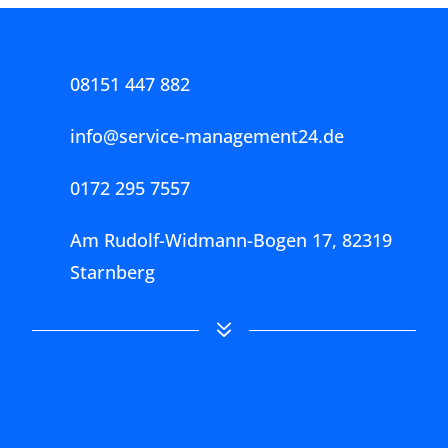
Restaurants
Schulen
Kindergärten
Ladengeschäfte
Praxen
Büros
Gewerbeimmobilien
Wohnhäuser
Messen
Veranstaltungen
Vieles andere mehr…
Services