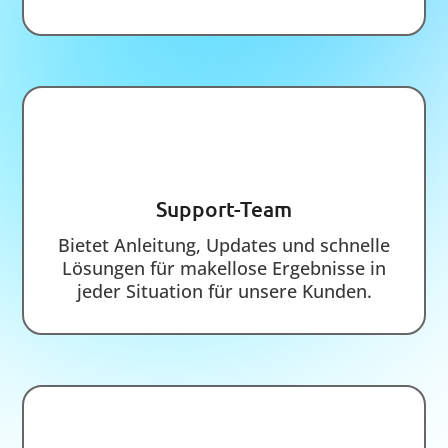
Am Rudolf-Widmann-Bogen 17, 82319
Starnberg
7
Wir bieten maßgeschneiderte
Reinigungslösungen für Standorte und Filialen
im Einzugsgebiet von München und Starnberg
an.