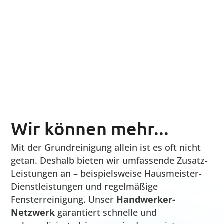
Baureinigung
Baufeinreinigung
Baustellenräumung
Entrümpelung
Alles läuft großartig. Ihre
Dienstleistungen aus einer Hand sind
für uns eine große Hilfe.
Orhan Özdemir
naturgarten bayern