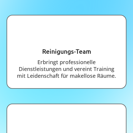
SMS
ANRUF
08151 447 882
info@service-management24.de
0172 295 7557
Am Rudolf-Widmann-Bogen 17, 82319
Starnberg
7