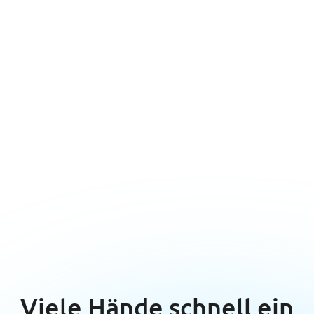
Reinigungs-Team
Erbringt professionelle
Dienstleistungen und vereint Training
mit Leidenschaft für makellose Räume.
Support-Team
Bietet Anleitung, Updates und schnelle
Lösungen für makellose Ergebnisse in
jeder Situation für unsere Kunden.