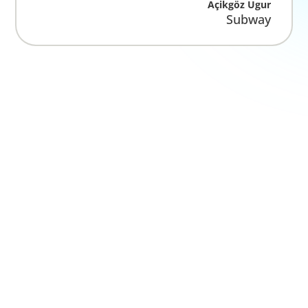
Services
Handwerker-Netzwerk
Gartengestaltung
Hausmeister
Gebäudereinigung
Housekeeping
Fensterreinigung
Unterhaltsreinigung
Grundreinigung
Baureinigung
Baufeinreinigung
Baustellenräumung
Entrümpelung