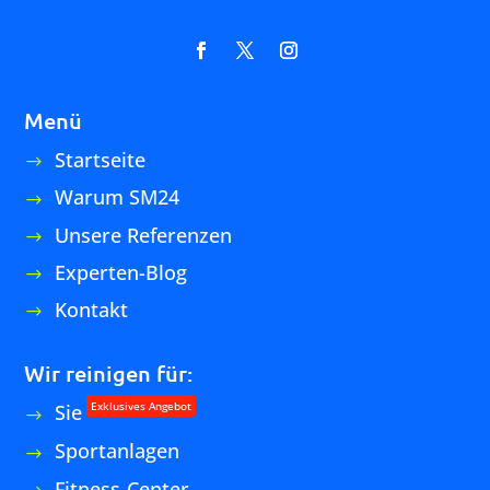
Hausmeister
Gebäudereinigung
Housekeeping
Fensterreinigung
Unterhaltsreinigung
Grundreinigung
Baureinigung
Baufeinreinigung
Baustellenräumung
Entrümpelung
Copyright Ⓒ 2026 Service Management24 GmbH |