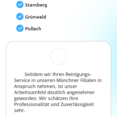
Wir können mehr...
Mit der Grundreinigung allein ist es oft nicht
getan. Deshalb bieten wir umfassende Zusatz-
Leistungen an – beispielsweise Hausmeister-
Dienstleistungen und regelmäßige
Fensterreinigung. Unser
Handwerker-
Netzwerk
garantiert schnelle und
unkomplizierte Lösungen in den meisten
Fällen. Auch bei der Gartengestaltung sind wir
der richtige Partner an Ihrer Seite. Bau-
(fein-)reinigung, Räumung von Baustellen und
Entrümpelung erledigen wir ebenfalls für Sie
und runden unser Angebot ab.